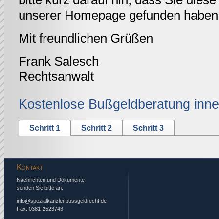
bitte kurz darauf hin, dass Sie diese 
unserer Homepage gefunden haben
Mit freundlichen Grüßen
Frank Salesch
Rechtsanwalt
Kostenlose Bußgeldberatung inne
Schritt 1
Schritt 2
Schritt 3
Kontakt
Nachrichten und Dokumente
senden Sie bitte an:
info@spezialkanzlei-bussgeldrecht.de
Fax: 0381-2523743