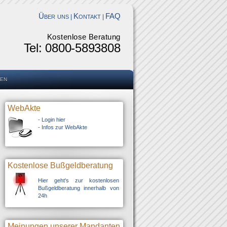
Über uns
Kontakt
FAQ
|
|
Kostenlose Beratung
Tel: 0800-5893808
en
WebAkte
-
Login hier
-
Infos zur WebAkte
Kostenlose Bußgeldberatung
Hier geht's zur kostenlosen
Bußgeldberatung innerhalb von
24h
Meinungen unserer Mandanten