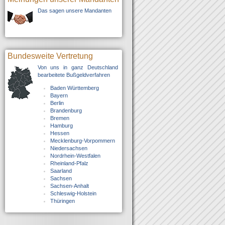
Das sagen unsere Mandanten
Bundesweite Vertretung
Von uns in ganz Deutschland
bearbeitete Bußgeldverfahren
Baden Württemberg
Bayern
Berlin
Brandenburg
Bremen
Hamburg
Hessen
Mecklenburg-Vorpommern
Niedersachsen
Nordrhein-Westfalen
Rheinland-Pfalz
Saarland
Sachsen
Sachsen-Anhalt
Schleswig-Holstein
Thüringen