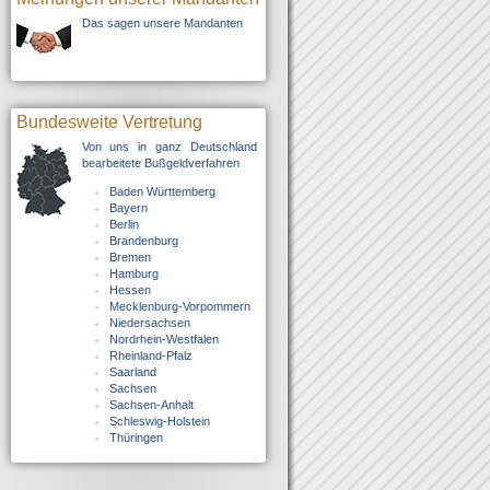
Das sagen unsere Mandanten
Bundesweite Vertretung
Von uns in ganz Deutschland
bearbeitete Bußgeldverfahren
Baden Württemberg
Bayern
Berlin
Brandenburg
Bremen
Hamburg
Hessen
Mecklenburg-Vorpommern
Niedersachsen
Nordrhein-Westfalen
Rheinland-Pfalz
Saarland
Sachsen
Sachsen-Anhalt
Schleswig-Holstein
Thüringen