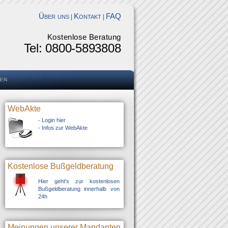
Über uns
Kontakt
FAQ
|
|
Kostenlose Beratung
Tel: 0800-5893808
en
WebAkte
-
Login hier
-
Infos zur WebAkte
Kostenlose Bußgeldberatung
Hier geht's zur kostenlosen
Bußgeldberatung innerhalb von
24h
Meinungen unserer Mandanten