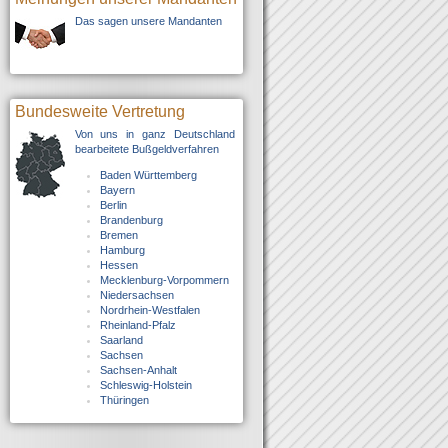
Das sagen unsere Mandanten
Bundesweite Vertretung
Von uns in ganz Deutschland
bearbeitete Bußgeldverfahren
Baden Württemberg
Bayern
Berlin
Brandenburg
Bremen
Hamburg
Hessen
Mecklenburg-Vorpommern
Niedersachsen
Nordrhein-Westfalen
Rheinland-Pfalz
Saarland
Sachsen
Sachsen-Anhalt
Schleswig-Holstein
Thüringen