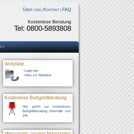
Über uns
Kontakt
FAQ
|
|
Kostenlose Beratung
Tel: 0800-5893808
en
WebAkte
-
Login hier
-
Infos zur WebAkte
Kostenlose Bußgeldberatung
Hier geht's zur kostenlosen
Bußgeldberatung innerhalb von
24h
Meinungen unserer Mandanten