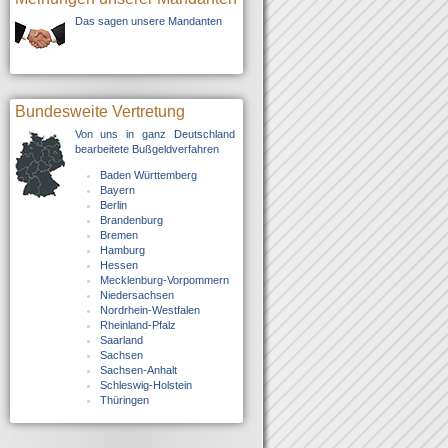
Das sagen unsere Mandanten
Bundesweite Vertretung
Von uns in ganz Deutschland
bearbeitete Bußgeldverfahren
Baden Württemberg
Bayern
Berlin
Brandenburg
Bremen
Hamburg
Hessen
Mecklenburg-Vorpommern
Niedersachsen
Nordrhein-Westfalen
Rheinland-Pfalz
Saarland
Sachsen
Sachsen-Anhalt
Schleswig-Holstein
Thüringen