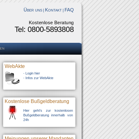
Über uns
Kontakt
FAQ
|
|
Kostenlose Beratung
Tel: 0800-5893808
en
WebAkte
-
Login hier
-
Infos zur WebAkte
Kostenlose Bußgeldberatung
Hier geht's zur kostenlosen
Bußgeldberatung innerhalb von
24h
Meinungen unserer Mandanten