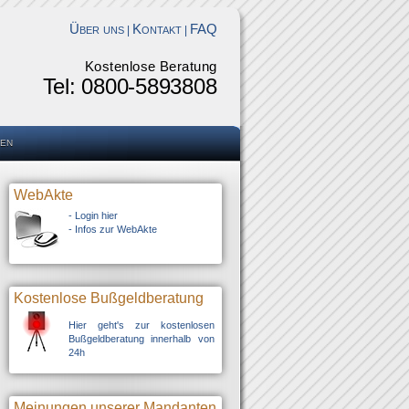
Über uns
Kontakt
FAQ
|
|
Kostenlose Beratung
Tel: 0800-5893808
en
WebAkte
-
Login hier
-
Infos zur WebAkte
Kostenlose Bußgeldberatung
Hier geht's zur kostenlosen
Bußgeldberatung innerhalb von
24h
Meinungen unserer Mandanten