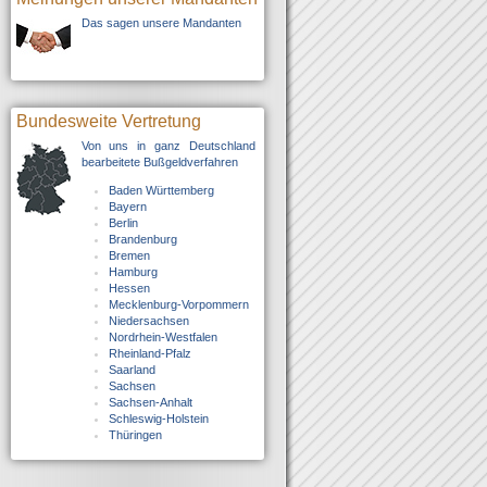
Das sagen unsere Mandanten
Bundesweite Vertretung
Von uns in ganz Deutschland
bearbeitete Bußgeldverfahren
Baden Württemberg
Bayern
Berlin
Brandenburg
Bremen
Hamburg
Hessen
Mecklenburg-Vorpommern
Niedersachsen
Nordrhein-Westfalen
Rheinland-Pfalz
Saarland
Sachsen
Sachsen-Anhalt
Schleswig-Holstein
Thüringen