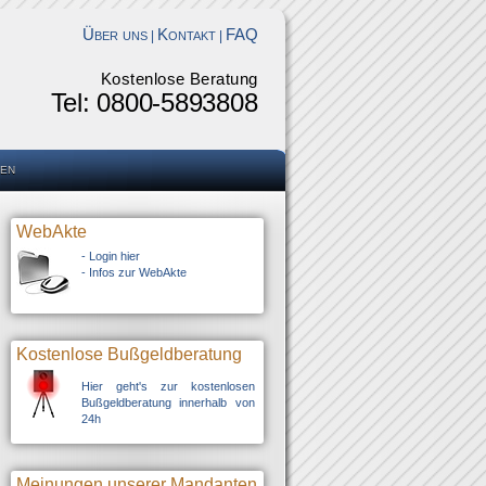
Über uns
Kontakt
FAQ
|
|
Kostenlose Beratung
Tel: 0800-5893808
en
WebAkte
-
Login hier
-
Infos zur WebAkte
Kostenlose Bußgeldberatung
Hier geht's zur kostenlosen
Bußgeldberatung innerhalb von
24h
Meinungen unserer Mandanten