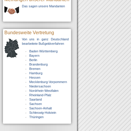
Das sagen unsere Mandanten
Bundesweite Vertretung
Von uns in ganz Deutschland
bearbeitete Bußgeldverfahren
Baden Württemberg
Bayern
Berlin
Brandenburg
Bremen
Hamburg
Hessen
Mecklenburg-Vorpommern
Niedersachsen
Nordrhein-Westfalen
Rheinland-Pfalz
Saarland
Sachsen
Sachsen-Anhalt
Schleswig-Holstein
Thüringen