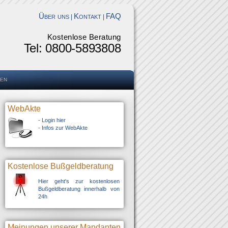
Über uns
Kontakt
FAQ
|
|
Kostenlose Beratung
Tel: 0800-5893808
en
WebAkte
-
Login hier
-
Infos zur WebAkte
Kostenlose Bußgeldberatung
Hier geht's zur kostenlosen
Bußgeldberatung innerhalb von
24h
Meinungen unserer Mandanten