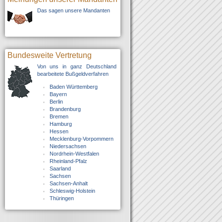
Das sagen unsere Mandanten
Bundesweite Vertretung
Von uns in ganz Deutschland
bearbeitete Bußgeldverfahren
Baden Württemberg
Bayern
Berlin
Brandenburg
Bremen
Hamburg
Hessen
Mecklenburg-Vorpommern
Niedersachsen
Nordrhein-Westfalen
Rheinland-Pfalz
Saarland
Sachsen
Sachsen-Anhalt
Schleswig-Holstein
Thüringen