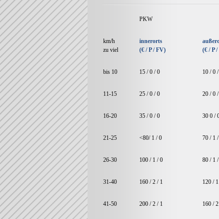
PKW
km/h
innerorts
außero
zu viel
(€ / P / FV)
(€ / P 
bis 10
15 / 0 / 0
10 / 0 /
11-15
25 / 0 / 0
20 / 0 /
16-20
35 / 0 / 0
30 0 / 
21-25
<80/ 1 / 0
70 / 1 /
26-30
100 / 1 / 0
80 / 1 /
31-40
160 / 2 / 1
120 / 1
41-50
200 / 2 / 1
160 / 2