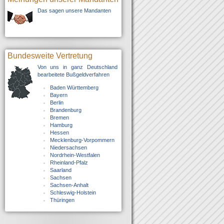
Das sagen unsere Mandanten
Bundesweite Vertretung
Von uns in ganz Deutschland
bearbeitete Bußgeldverfahren
Baden Württemberg
Bayern
Berlin
Brandenburg
Bremen
Hamburg
Hessen
Mecklenburg-Vorpommern
Niedersachsen
Nordrhein-Westfalen
Rheinland-Pfalz
Saarland
Sachsen
Sachsen-Anhalt
Schleswig-Holstein
Thüringen