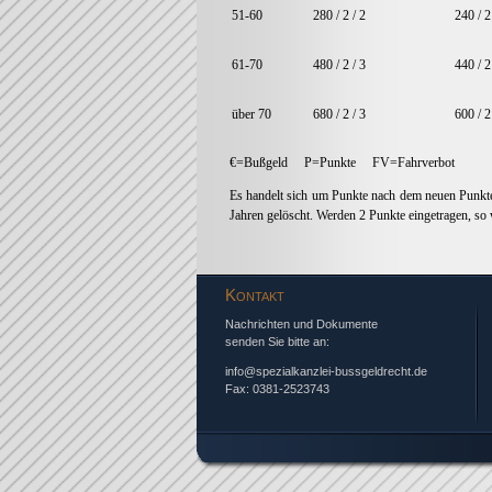
51-60
280 / 2 / 2
240 / 2
61-70
480 / 2 / 3
440 / 2
über 70
680 / 2 / 3
600 / 2
€=Bußgeld P=Punkte FV=Fahrverbot
Es handelt sich um Punkte nach dem neuen Punkte
Jahren gelöscht. Werden 2 Punkte eingetragen, so 
Kontakt
Nachrichten und Dokumente
senden Sie bitte an:
info@spezialkanzlei-bussgeldrecht.de
Fax: 0381-2523743