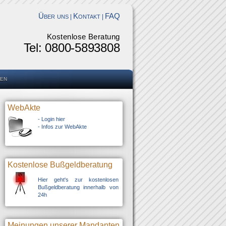
Über uns
Kontakt
FAQ
|
|
Kostenlose Beratung
Tel: 0800-5893808
en
WebAkte
-
Login hier
-
Infos zur WebAkte
Kostenlose Bußgeldberatung
Hier geht's zur kostenlosen
Bußgeldberatung innerhalb von
24h
Meinungen unserer Mandanten